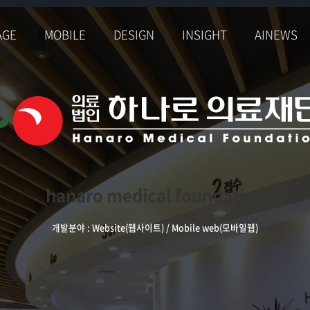
AGE
MOBILE
DESIGN
INSIGHT
AINEWS
hanaro medical
foundation
개발분야 : Website(웹사이트) / Mobile web(모바일웹)