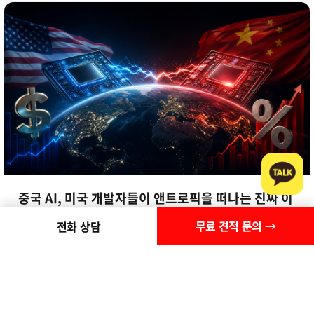
중국 AI, 미국 개발자들이 앤트로픽을 떠나는 진짜 이
유는?
무료 견적 문의 →
전화 상담
268
#IT인프라구축 #서버구축 #중소기업IT #네트워크보안 #사이버보안
#랜섬웨어예방 #클라우드서버 #하이브리드IT #비젠소프트 #IT아웃
소싱 #중국AI #즈푸AI #GLM52 #AI가성비 #오픈소스AI #AI패권경
쟁 #앤트로픽 #AI비용절감 #멀티모델전략 #AINEWS