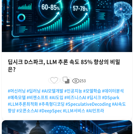
딥시크 D스파크, LLM 추론 속도 85% 향상의 비밀
은?
253
#머신러닝 #딥러닝 #AI모델개발 #인공지능 #모델학습 #데이터분석
#예측모델 #비젠소프트 #AI도입 #비즈니스AI #딥시크 #DSpark
#LLM추론최적화 #추측형디코딩 #SpeculativeDecoding #AI속도
향상 #오픈소스AI #DeepSpec #LLM서비스 #AI인프라