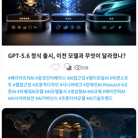
GPT-5.6 정식 출시, 이전 모델과 무엇이 달라졌나?
158
#배리어프리AI #음성인터페이스 #AI접근성 #멀티모달AI #비젠소프
트 #웹접근성 #포용적디자인 #시니어테크 #장애인AI #VoiceUI #오
픈AI #차세대AI모델 #AI모델출시 #생성형AI #AI규제 #에이전틱AI
#AI사이버보안 #AI거버넌스 #프론티어모델 #AI기술트렌드