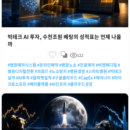
빅테크 AI 투자, 수천조원 베팅의 성적표는 언제 나올
까
122
#병원예약시스템 #온라인예약 #병원노쇼 #진료예약 #비젠메디컬 #
병원디지털전환 #의료IT #노쇼방지 #병원경영 #스마트병원 #빅테크
실적 #AI투자 #알파벳실적 #구글클라우드 #CapEx #제미나이 #마이
크로소프트 #메타플랫폼 #AI인프라 #클라우드성장