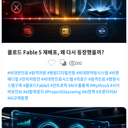
클로드 Fable 5 재배포, 왜 다시 등장했을까?
202
#비대면진료 #원격처방 #병원디지털전환 #비대면처방시스템 #비젠
메디컬 #전자처방전 #비대면진료시스템 #의료IT #원격진료 #병원시
스템구축 #클로드Fable5 #안트로픽 #AI수출통제 #Mythos5 #사이
버보안AI #AI탈옥방지 #ProjectGlasswing #AI정책 #프론티어AI
#AI규제동향