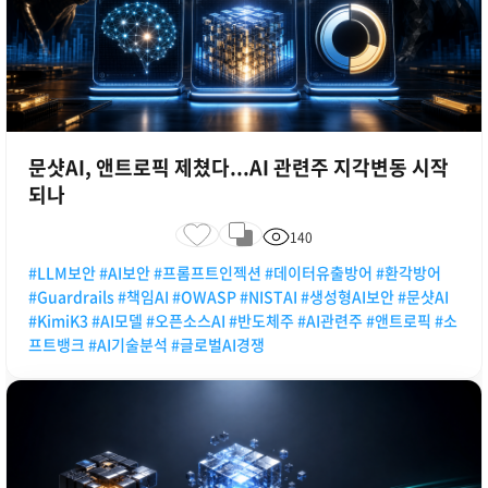
문샷AI, 앤트로픽 제쳤다...AI 관련주 지각변동 시작
되나
140
#LLM보안 #AI보안 #프롬프트인젝션 #데이터유출방어 #환각방어
#Guardrails #책임AI #OWASP #NISTAI #생성형AI보안 #문샷AI
#KimiK3 #AI모델 #오픈소스AI #반도체주 #AI관련주 #앤트로픽 #소
프트뱅크 #AI기술분석 #글로벌AI경쟁