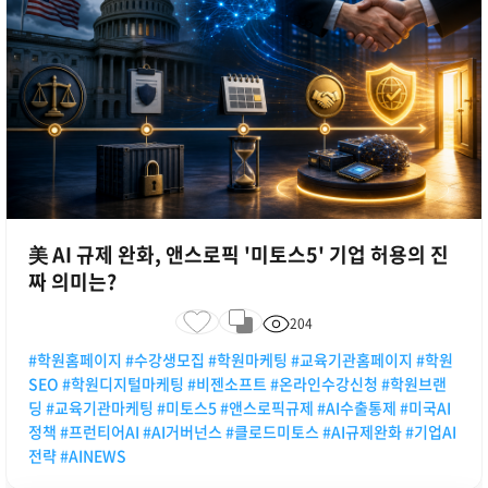
美 AI 규제 완화, 앤스로픽 '미토스5' 기업 허용의 진
짜 의미는?
204
#학원홈페이지 #수강생모집 #학원마케팅 #교육기관홈페이지 #학원
SEO #학원디지털마케팅 #비젠소프트 #온라인수강신청 #학원브랜
딩 #교육기관마케팅 #미토스5 #앤스로픽규제 #AI수출통제 #미국AI
정책 #프런티어AI #AI거버넌스 #클로드미토스 #AI규제완화 #기업AI
전략 #AINEWS