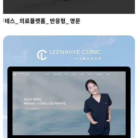
테스_ 의료플랫폼_ 반응형_ 영문