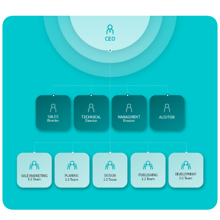
2015
12.
하나금융사보「하나가득」 반응형웹사이트 개발
12.
해외인프라개발협회 CI 및 어플리케이션 디자인
10.
B2M 엔터테인먼트 CI 및 웹사이트 개발
06.
프로젝트 성과 통계 시스템 Ver 1.0 개발
06.
KB손해보험 역사관 웹사이트 개발
03.
영업률 통계 시스템 Ver 1.0 개발
03.
한국의료재단 영문, 모바일 웹사이트 개발
2014
티엘성형외과 PC 및 모바일 웹사이트 개발
12.
신촌연세병원 PC 및 모바일 웹사이트 개발
12.
근태관리 및 통계 시스템 Ver 1.0 개발
11.
웹로그분석 시스템 Ver 3.0 개발
08.
영업관리시스템 Ver2.0 개발
07.
대교CNS 꿈꾸는 달팽이 교육키즈탭 반응형웹 개발
05.
(주)비젠소프트 창립 10주년
03.
한국형사정책연구원 웹접근성 및 프로그램 개발
03.
유한화학 웹사이트 개발
02.
병•의원 통합상담 프로그램 Ver2.0 개발
01.