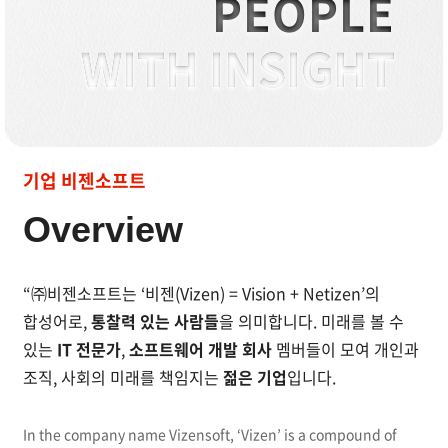
PEOPLE
WITH INSIGHT
IT 전문가와 소프트웨어 개발 회사 구성원들이 모인 젊은
기업 비젠소프트
Overview
“㈜비젠소프트는
‘비젠(Vizen) = Vision + Netizen’의
합성어로,
통찰력 있는 사람들
을 의미합니다.
미래를 볼 수
있는
IT 전문가
,
소프트웨어 개발 회사
멤버들이 모여 개인과
조직,
사회의 미래를 책임지는
젊은 기업
입니다.
In the company name Vizensoft, ‘Vizen’ is a compound of