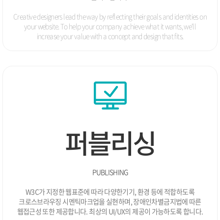
11.
웰컴애드 병•의원 전문 온라인 마케팅 프로모션 제휴
Creative designers lead the way by reflecting their goals and identities on
05.
산학연 컨소시엄 모바일 실시간 예약시스템 착수
your website. To help your company achieve what it wants,
we'll
04.
예약중개솔루션 소프트웨어 등록
increase your value with a concept and design that fits.
04.
영업판매 관리시스템 개발
02.
IDC 서버 증설 및 웹호스팅 서비스 확대 실시
2004
예약중개솔루션 Ver1.0 개발
12.
가비아 도메인 리셀러 파트너쉽
11.
온오프코리아 전략적 업무제휴
10.
비젠호스팅 웹호스팅 전문 서비스 웹사이트 오픈
10.
분양관리솔루션 Ver1.0 개발
09.
퍼블리싱
한국무역정보통신 EDI 구축
07.
대한항공 MMS/QRS 개발
06.
소프트웨어/부가통신 사업자등록
05.
숭의여자대학/동양공업대학 산학협력
04.
PUBLISHING
실시간 예약관리 시스템 Ver3.1 개발
03.
W3C가 지정한 웹표준에 따라 다양한기기, 환경 등에 적합하도록
(주)비젠소프트 법인설립
03.
크로스브라우징 시멘틱마크업을 실현하며, 장애인차별금지법에 따른
웹접근성 또한 제공합니다. 최상의 UI/UX의 제공이 가능하도록 합니다.