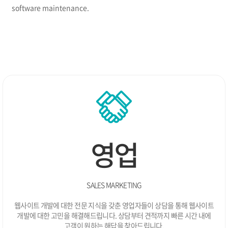
12.
두보식품 웹사이트 개발
software maintenance.
11.
인천장학회 BI 개발 / 웹사이트(웹접근성) 개발
11.
국립오페라단 웹사이트 개발
10.
인천지역암센터 사이트 개발
05.
병•의원 관리프로그램 Ver.3.0 개발
03.
(주)옵트론텍 웹사이트 개발
03.
웹로그분석 솔루션 Ver3.0 개발
02.
처방전달 솔루션 Ver1.0 개발
01.
부민병원 네트워크 웹사이트 개발
2010
안양대학교 및 부속기관 웹사이트 개발
12.
한국발명진흥회 웹사이트(웹접근성) 개발
10.
영업
기술경영경제학회 웹사이트 개발
09.
경희봄한의원 모바일사이트 개발
09.
안양대학교 웹사이트(웹접근성) 개발
08.
병•의원 관리프로그램 Ver2.0 개발
03.
SALES MARKETING
부평한방병원 웹사이트 개발
03.
웹사이트 개발에 대한 전문 지식을 갖춘 영업자들이 상담을 통해
웹사이트
(주)비젠소프트 확장
02.
개발에 대한 고민을 해결해드립니다.
상담부터 견적까지 빠른 시간 내에
모바일 사이트 개발 서비스 오픈
01.
고객이 원하는 해답을 찾아드립니다.