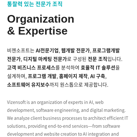
AI전문기업, 웹개발 전문가, 디지털 마케팅 전문가로 구
통찰력 있는 전문가 조직
2013
12.
소망교회 교적관리시스템 개발
Organization
11.
더라인성형외과 웹사이트 개발
10.
여행기쁨 가족여행사이트 개발
& Expertise
09.
유지보수관리 시스템 Ver 1.0 개발
08.
경희봄한의원 웹접근성 개발
07.
국립오페라단 웹사이트 리뉴얼 및 모바일웹 개발
비젠소프트는
AI전문기업
,
웹개발 전문가
,
프로그램개발
06.
SK에너지 SNS 통합 모바일웹서비스 개발
전문가
,
디지털 마케팅 전문가
로 구성된
전문 조직
입니다.
04.
처방전달 솔루션 Ver2.0 개발
고객 비즈니스 프로세스
를 분석하여
효율적 IT 솔루션
을
02.
병•의원 관리프로그램 Ver4.0 개발
2012
설계하며,
프로그램 개발
,
홈페이지 제작
,
AI 구축
,
소프트웨어 유지보수
까지 원스톱으로 제공합니다.
MBC미술센터 웹사이트 및 모바일웹사이트 개발
12.
티엘성형외과 웹사이트 개발
11.
코리아성형외과/피부센터/산부인과 웹사이트 개발
11.
Vizensoft is an organization of experts in AI, web
시안관리프로그램 Ver1.0 개발
08.
development, software engineering, and digital marketing.
닥터스칼프 웹사이트 개발
05.
We analyze client business processes to architect efficient IT
경희봄한의원 비만사이트 개발
04.
solutions, providing end-to-end services—from software
골드와이즈닥터스 전략적 제휴
03.
2011
development and website creation to AI integration and