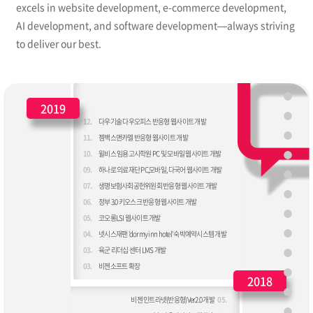
excels in website development, e-commerce development,
AI development, and software development—always striving
to deliver our best.
2019
12.
다우기술 다우오피스 반응형 웹사이트 개발
11.
젬백스앤카엘 반응형 웹사이트 개발
10.
윌비스 임용고시학원 PC 및 모바일 웹사이트 개발
09.
하나로 의료재단 PC,모바일, 다국어 웹사이트 개발
07.
생명보험사회공헌위원회 반응형 웹사이트 개발
06.
정부 3.0 키오스크 반응형 웹사이트 개발
05.
코오롱LSI 웹사이트 개발
04.
넷시스재팬 'dormy inn hotel' 숙박예약시스템 개발
03.
육군 리더십 센터 LMS 개발
03.
비젠소프트 확장
2018
비젠 인트라넷(반응형)Ver2.0 개발
05.