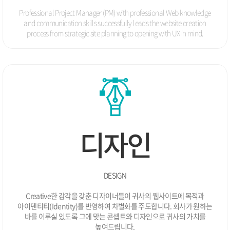
10.
회원권관리 솔루션 개발
Professional Project Manager (PM) with professional Web knowledge
10.
비젠메디컬 병•의원 전문 웹사이트 런칭
and
communication skills successfully leads the website creation
07.
e-learning 영업관리 시스템 개발
process from
strategic site planning to opening with UX in mind.
05.
스케줄 및 고객관리 시스템 개발
04.
USB 기반 보안관리 프로그램 UI디자인 개발
01.
프로젝트 스케줄 관리 시스템 개발
2006
전자금융솔루션 개발 및 서비스
12.
영화콘텐츠 B2B 온라인 배급 중개망 시스템
12.
축산 검사의뢰 및 관리시스템 개발
12.
웹로그 분석 솔루션 개발
12.
디자인
비젠메디컬 신규 브랜드 개발
10.
산학연 컨소시엄 모바일 추천 시스템 런칭
08.
멘토트라벨 솔루션 공급 전략 제휴
04.
DESIGN
콘크리트 압축강도 예상 시스템 개발
03.
비젠소프트 확장 이전
03.
2005
Creative한 감각을 갖춘 디자이너들이 귀사의 웹사이트에 목적과
아이덴티티(Identity)를 반영하여 차별화를 주도합니다. 회사가 원하는
12.
거주자우선주차 관리시스템 개발
바를 이루실
있도록 그에 맞는 콘셉트와 디자인으로 귀사의 가치를
12.
병•의원 전용 예약시스템 개발 / 병•의원 웹사이트 솔루
높여드립니다.
션 개발