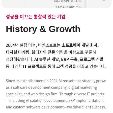
다솔 사육관리시스템 구축
04.
(주)비젠소프트 확장 이전
03.
2017
2004년 설립 이래 소프트웨어 개발, AI 솔루션을 통해
성공을 이끄는 통찰력 있는 기업
11.
에이스골프닷컴 웹사이트 리뉴얼
10.
꿈애하우징 웹사이트 리뉴얼
History & Growth
06.
영진닷컴 CBT 서비스
03.
유한화학 채용시스템
02.
웹로그분석 솔루션Ver4.0 개발
2004년 설립 이후, 비젠소프트는
소프트웨어 개발 회사
,
01.
병/의원 관리프로그램 Ver5.0 개발
디지털 마케팅
,
웹디자인 전문
역량을 바탕으로 꾸준히
2016
성장해왔습니다.
AI 솔루션 개발
,
ERP 구축
,
프로그램 개발
다우기술 다우오피스 반응형 웹사이트 개발
12.
등
다양한
IT 프로젝트
를 통해
고객 성공
을 이끌고 있습니다.
젬백스앤카엘 반응형 웹사이트 개발
11.
윌비스 임용고시학원 PC 및 모바일 웹사이트 개발
10.
하나로 의료재단 PC,모바일, 다국어 웹사이트 개발
09.
Since its establishment in 2004, Vizensoft has steadily grown
생명보험사회공헌위원회 반응형 웹사이트 개발
07.
as a software development company, digital marketing
정부 3.0 키오스크 반응형 웹사이트 개발
06.
specialist, and web design firm. Through diverse IT projects
코오롱LSI 웹사이트 개발
05.
—including AI solution development, ERP implementation,
넷시스재팬 'dormy inn hotel' 숙박예약시스템 개발
04.
and custom software development—we drive client success.
육군 리더십 센터 LMS 개발
03.
비젠소프트 확장
03.