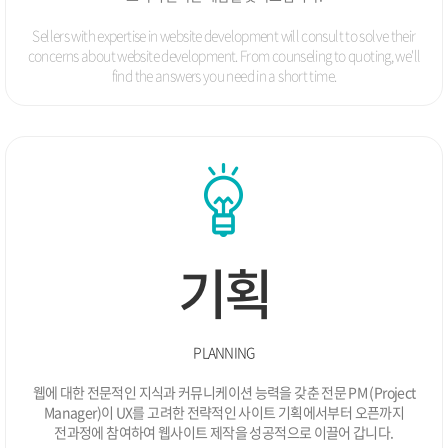
웹로그분석 솔루션 Ver2.0 개발
01.
2009
Sellers with expertise in website development will consult to solve
their
08.
해외자원개발진흥재단 BI 개발 / 웹사이트 개발
concerns about website development. From counseling to quoting, we'll
find the
answers you need in a short time.
07.
행정안전부 전자팸플릿 개발
05.
한국산업기술시험원 의료기기지원센터 웹사이트(웹접
근성) 개발
04.
영업관리솔루션 개발
03.
진주고려병원 웹사이트(웹접근성) 개발
02.
해외자원개발협회 웹사이트 개발
02.
예약솔루션 ASP서비스 진행
01.
(주)비젠소프트 웹사이트 리뉴얼
01.
경희봄한의원 네트워크 전략적 업무제휴
기획
2008
프로젝트관리 시스템 Ver1.2 출시
12.
웨딩사업 B2B / B2C 관리 프로그램 개발
11.
일본여행 포탈사이트 여행기쁨 구축 전략적 제휴
09.
PLANNING
제일모직 Conflictedtendency 쇼핑몰 개발
08.
웹에 대한 전문적인 지식과 커뮤니케이션 능력을 갖춘 전문 PM
(Project
한국건설연구원 복원생물관리 프로그램 개발
05.
Manager)이 UX를 고려한 전략적인 사이트 기획에서부터 오픈까지
대출관리 프로그램 개발
01.
전과정에 참여하여
웹사이트 제작을 성공적으로 이끌어 갑니다.
2007