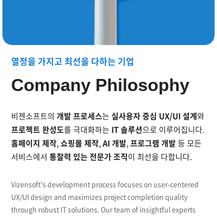
UX/UI 설계 기반 IT 솔루션으로 모든 프로젝트 완성도
열정을 가지고 최선을 다하는 기업
Company Philosophy
비젠소프트의
개발 프로세스
는
실사용자 중심 UX/UI 설계
와
프로젝트 완성도
를 극대화하는
IT 솔루션
으로 이루어집니다.
홈페이지 제작
,
쇼핑몰 제작
,
AI 개발
,
프로그램 개발
등
모든
서비스에서
통찰력 있는 전문가 조직
이 최선을 다합니다.
Vizensoft’s development process focuses on user-centered
UX/UI design and maximizes project completion quality
through robust IT solutions. Our team of insightful experts