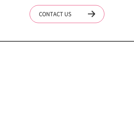
CONTACT US
About vizen medical
·
Location
BROCHURE
PORTFOLIO
DOWNLOAD
DOWNLOAD
CONTACT US
상담요청
제작문의
210번
안내
0번