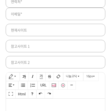
나눔고딕
16
px