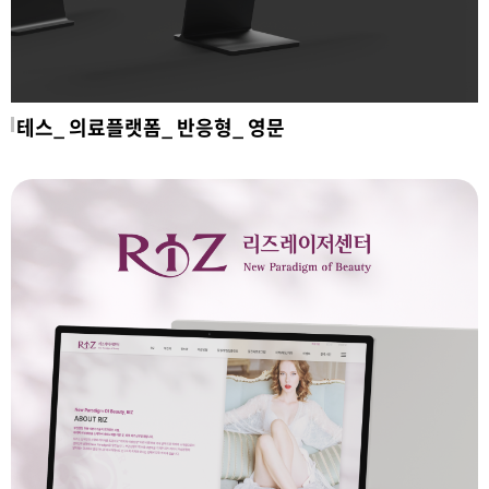
테스_ 의료플랫폼_ 반응형_ 영문