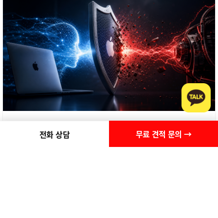
앤트로픽 AI, 애플 5년 보안 단 몇 초 만에 뚫었나?
무료 견적 문의 →
전화 상담
166
#CNC가공 #AI예측 #가공시간예측 #제조AI #STEP파일 #스마트팩
토리 #제조디지털전환 #CNC견적자동화 #비젠소프트 #제조업AI도
입 #AI보안 #맥OS취약점 #앤트로픽 #사이버보안 #AI해킹 #보안위
협 #기업보안 #AI위험 #정보보안 #보안패러다임