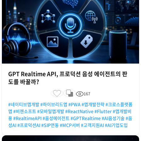
GPT Realtime API, 프로덕션 음성 에이전트의 판
도를 바꿀까?
167
#네이티브앱개발 #하이브리드앱 #PWA #앱개발전략 #크로스플랫폼
앱 #비젠소프트 #모바일앱개발 #ReactNative #Flutter #앱개발비
용 #RealtimeAPI #음성에이전트 #GPTRealtime #AI음성기술 #음
성AI #프로덕션AI #SIP연동 #MCP서버 #고객지원AI #AI기업도입