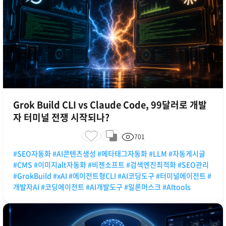
Grok Build CLI vs Claude Code, 99달러로 개발
자 터미널 전쟁 시작되나?
701
#SEO자동화 #AI콘텐츠생성 #메타태그자동화 #LLM #자동게시글
#CMS #이미지alt자동화 #비젠소프트 #검색엔진최적화 #SEO관리
#GrokBuild #xAI #에이전트형CLI #AI코딩도구 #터미널에이전트 #
개발자AI #코딩에이전트 #AI개발도구 #일론머스크 #AItools