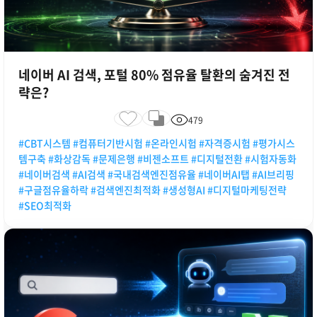
네이버 AI 검색, 포털 80% 점유율 탈환의 숨겨진 전
략은?
479
#CBT시스템 #컴퓨터기반시험 #온라인시험 #자격증시험 #평가시스
템구축 #화상감독 #문제은행 #비젠소프트 #디지털전환 #시험자동화
#네이버검색 #AI검색 #국내검색엔진점유율 #네이버AI탭 #AI브리핑
#구글점유율하락 #검색엔진최적화 #생성형AI #디지털마케팅전략
#SEO최적화