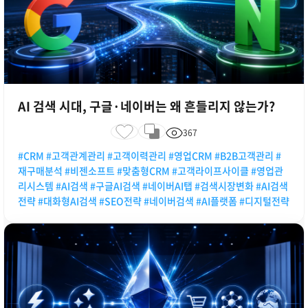
AI 검색 시대, 구글·네이버는 왜 흔들리지 않는가?
367
#CRM #고객관계관리 #고객이력관리 #영업CRM #B2B고객관리 #
재구매분석 #비젠소프트 #맞춤형CRM #고객라이프사이클 #영업관
리시스템 #AI검색 #구글AI검색 #네이버AI탭 #검색시장변화 #AI검색
전략 #대화형AI검색 #SEO전략 #네이버검색 #AI플랫폼 #디지털전략