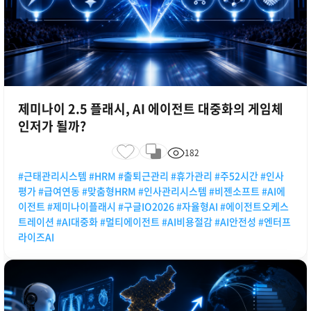
제미나이 2.5 플래시, AI 에이전트 대중화의 게임체
인저가 될까?
182
#근태관리시스템 #HRM #출퇴근관리 #휴가관리 #주52시간 #인사
평가 #급여연동 #맞춤형HRM #인사관리시스템 #비젠소프트 #AI에
이전트 #제미나이플래시 #구글IO2026 #자율형AI #에이전트오케스
트레이션 #AI대중화 #멀티에이전트 #AI비용절감 #AI안전성 #엔터프
라이즈AI