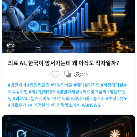
의료 AI, 한국이 앞서가는데 왜 아직도 적자일까?
209
#병원배너 #병원리플릿 #병원인쇄물 #메디컬디자인 #비젠메디컬 #
의료광고법 #의료법제56조 #병원마케팅 #의료광고심의 #병원브랜
딩 #의료AI #헬스케어AI #AI수익화 #씨어스테크놀로지 #루닛 #뷰노
#의료수가 #AI기업분석 #디지털헬스케어 #AINEWS