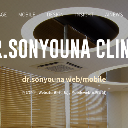
AGE
MOBILE
DESIGN
INSIGHT
AINEWS
dr.sonyouna
web/mobile
개발분야 : Website(웹사이트) / Mobileweb(모바일웹)