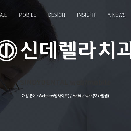
AGE
MOBILE
DESIGN
INSIGHT
AINEWS
SINDYDENTAL
web/mobile
개발분야 : Website(웹사이트) / Mobile web(모바일웹)