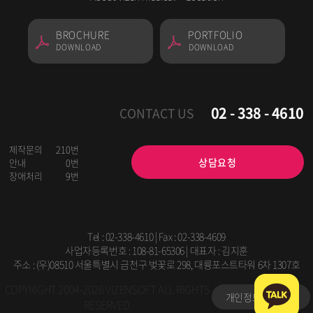
BROCHURE
PORTFOLIO
DOWNLOAD
DOWNLOAD
02 - 338 - 4610
CONTACT US
제작문의
210번
상담요청
안내
0번
장애처리
9번
Tel :
02-338-4610
| Fax : 02-338-4609
사업자등록번호 : 108-81-65306 | 대표자 : 김지훈
주소 : (우)08510 서울특별시 금천구 벚꽃로 298, 대륭포스트타워 6차 1307호
COPYRIGHT 2004-2026 VIZENSOFT ALL RIGHTS
개인정보처리방침
RESERVED.