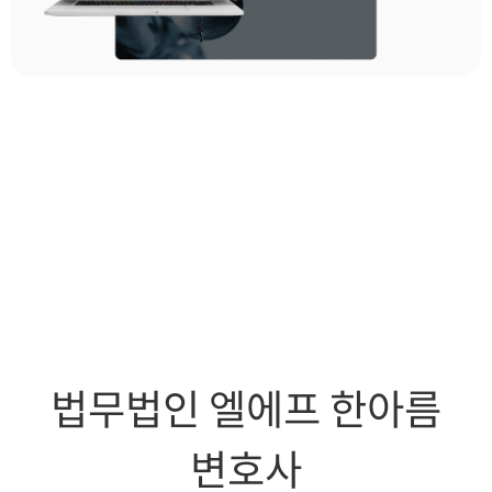
법무법인
엘에프
한아름
변호사