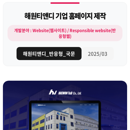
해원티앤디 기업 홈페이지 제작
개발분야 : Website(웹사이트) / Responsible website(반
응형웹)
해원티앤디_반응형_국문
2025/03