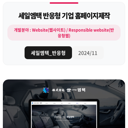
세일엠택 반응형 기업 홈페이지제작
개발분야 : Website(웹사이트) / Responsible website(반
응형웹)
세일엠텍_반응형
2024/11