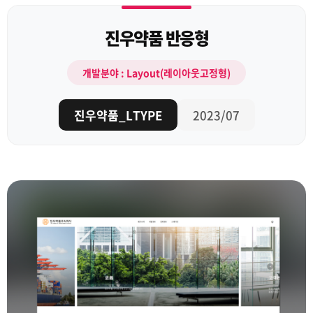
진우약품 반응형
개발분야 : Layout(레이아웃고정형)
진우약품_LTYPE
2023/07