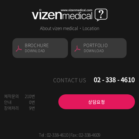
About vizen medical
·
Location
BROCHURE
PORTFOLIO
DOWNLOAD
DOWNLOAD
02 - 338 - 4610
CONTACT US
제작문의
210번
상담요청
안내
0번
장애처리
9번
Tel :
02-338-4610
| Fax : 02-338-4609