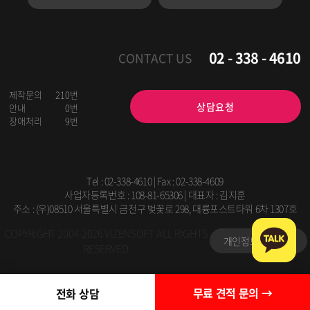
02 - 338 - 4610
CONTACT US
제작문의
210번
상담요청
안내
0번
장애처리
9번
Tel :
02-338-4610
| Fax : 02-338-4609
사업자등록번호 : 108-81-65306 | 대표자 : 김지훈
주소 : (우)08510 서울특별시 금천구 벚꽃로 298, 대륭포스트타워 6차 1307호
COPYRIGHT 2004-2026 VIZENSOFT ALL RIGHTS
개인정보처리방침
RESERVED.
무료 견적 문의 →
전화 상담