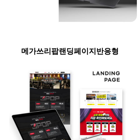
메가쓰리팝
랜딩페이지
반응형