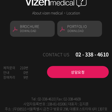
About vizen medical
·
Location
BROCHURE
PORTFOLIO
DOWNLOAD
DOWNLOAD
02 - 338 - 4610
CONTACT US
제작문의
210번
상담요청
안내
0번
장애처리
9번
Tel :
02-338-4610
| Fax : 02-338-4609
사업자등록번호 : 108-81-65306 | 대표자 : 김지훈
주소 : (우)08510 서울특별시 금천구 벚꽃로 298, 대륭포스트타워 6차 1307호