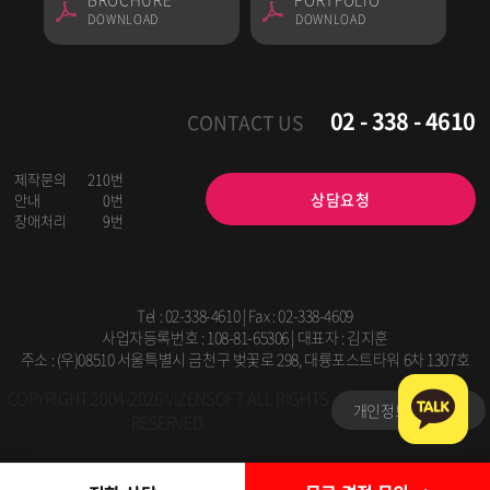
DOWNLOAD
DOWNLOAD
02 - 338 - 4610
CONTACT US
제작문의
210번
상담요청
안내
0번
장애처리
9번
Tel :
02-338-4610
| Fax : 02-338-4609
사업자등록번호 : 108-81-65306 | 대표자 : 김지훈
주소 : (우)08510 서울특별시 금천구 벚꽃로 298, 대륭포스트타워 6차 1307호
COPYRIGHT 2004-2026 VIZENSOFT ALL RIGHTS
개인정보처리방침
RESERVED.