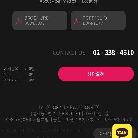
About vizen medical
·
Location
BROCHURE
PORTFOLIO
DOWNLOAD
DOWNLOAD
02 - 338 - 4610
CONTACT US
제작문의
210번
상담요청
안내
0번
장애처리
9번
Tel :
02-338-4610
| Fax : 02-338-4609
사업자등록번호 : 108-81-65306 | 대표자 : 김지훈
주소 : (우)08510 서울특별시 금천구 벚꽃로 298, 대륭포스트타워 6차 1307호
COPYRIGHT 2004-2026 VIZENSOFT ALL RIGHTS
개인정보처리방침
RESERVED.