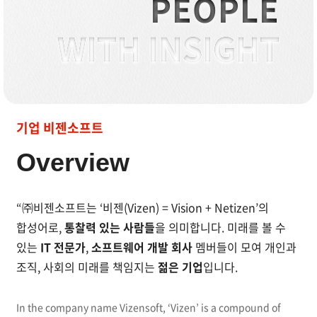
PEOPLE
WITH INSIGHT
IT 전문가와 소프트웨어 개발 회사 구성원들이 모인 젊은
기업 비젠소프트
Overview
“㈜비젠소프트는
‘비젠(Vizen) = Vision + Netizen’의
합성어로,
통찰력 있는 사람들
을 의미합니다.
미래를 볼 수
있는
IT 전문가
,
소프트웨어 개발 회사
멤버들이 모여 개인과
조직,
사회의 미래를 책임지는
젊은 기업
입니다.
In the company name Vizensoft, ‘Vizen’ is a compound of