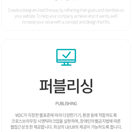
11.
웰컴애드 병•의원 전문 온라인 마케팅 프로모션 제휴
Creative designers lead the way by reflecting their goals and identities on
05.
산학연 컨소시엄 모바일 실시간 예약시스템 착수
your website. To help your company achieve what it wants,
we'll
04.
예약중개솔루션 소프트웨어 등록
increase your value with a concept and design that fits.
04.
영업판매 관리시스템 개발
02.
IDC 서버 증설 및 웹호스팅 서비스 확대 실시
2004
예약중개솔루션 Ver1.0 개발
12.
가비아 도메인 리셀러 파트너쉽
11.
온오프코리아 전략적 업무제휴
10.
비젠호스팅 웹호스팅 전문 서비스 웹사이트 오픈
10.
분양관리솔루션 Ver1.0 개발
09.
퍼블리싱
한국무역정보통신 EDI 구축
07.
대한항공 MMS/QRS 개발
06.
소프트웨어/부가통신 사업자등록
05.
숭의여자대학/동양공업대학 산학협력
04.
PUBLISHING
실시간 예약관리 시스템 Ver3.1 개발
03.
W3C가 지정한 웹표준에 따라 다양한기기, 환경 등에 적합하도록
(주)비젠소프트 법인설립
03.
크로스브라우징 시멘틱마크업을 실현하며, 장애인차별금지법에 따른
웹접근성 또한 제공합니다. 최상의 UI/UX의 제공이 가능하도록 합니다.