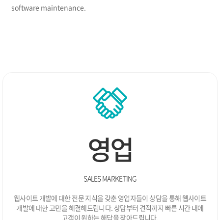
12.
두보식품 웹사이트 개발
software maintenance.
11.
인천장학회 BI 개발 / 웹사이트(웹접근성) 개발
11.
국립오페라단 웹사이트 개발
10.
인천지역암센터 사이트 개발
05.
병•의원 관리프로그램 Ver.3.0 개발
03.
(주)옵트론텍 웹사이트 개발
03.
웹로그분석 솔루션 Ver3.0 개발
02.
처방전달 솔루션 Ver1.0 개발
01.
부민병원 네트워크 웹사이트 개발
2010
안양대학교 및 부속기관 웹사이트 개발
12.
한국발명진흥회 웹사이트(웹접근성) 개발
10.
영업
기술경영경제학회 웹사이트 개발
09.
경희봄한의원 모바일사이트 개발
09.
안양대학교 웹사이트(웹접근성) 개발
08.
병•의원 관리프로그램 Ver2.0 개발
03.
SALES MARKETING
부평한방병원 웹사이트 개발
03.
웹사이트 개발에 대한 전문 지식을 갖춘 영업자들이 상담을 통해
웹사이트
(주)비젠소프트 확장
02.
개발에 대한 고민을 해결해드립니다.
상담부터 견적까지 빠른 시간 내에
모바일 사이트 개발 서비스 오픈
01.
고객이 원하는 해답을 찾아드립니다.