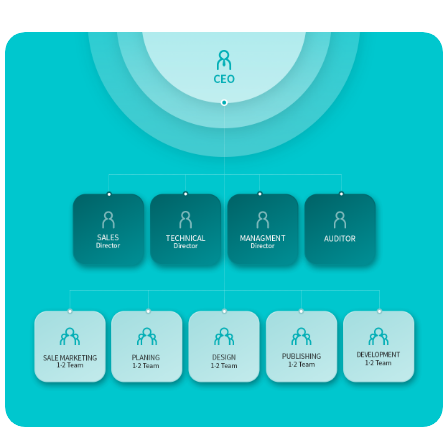
2015
12.
하나금융사보「하나가득」 반응형웹사이트 개발
12.
해외인프라개발협회 CI 및 어플리케이션 디자인
10.
B2M 엔터테인먼트 CI 및 웹사이트 개발
06.
프로젝트 성과 통계 시스템 Ver 1.0 개발
06.
KB손해보험 역사관 웹사이트 개발
03.
영업률 통계 시스템 Ver 1.0 개발
03.
한국의료재단 영문, 모바일 웹사이트 개발
2014
티엘성형외과 PC 및 모바일 웹사이트 개발
12.
신촌연세병원 PC 및 모바일 웹사이트 개발
12.
근태관리 및 통계 시스템 Ver 1.0 개발
11.
웹로그분석 시스템 Ver 3.0 개발
08.
영업관리시스템 Ver2.0 개발
07.
대교CNS 꿈꾸는 달팽이 교육키즈탭 반응형웹 개발
05.
(주)비젠소프트 창립 10주년
03.
한국형사정책연구원 웹접근성 및 프로그램 개발
03.
유한화학 웹사이트 개발
02.
병•의원 통합상담 프로그램 Ver2.0 개발
01.