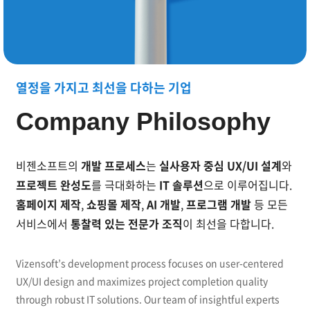
UX/UI 설계 기반 IT 솔루션으로 모든 프로젝트 완성도
열정을 가지고 최선을 다하는 기업
Company Philosophy
비젠소프트의
개발 프로세스
는
실사용자 중심 UX/UI 설계
와
프로젝트 완성도
를 극대화하는
IT 솔루션
으로 이루어집니다.
홈페이지 제작
,
쇼핑몰 제작
,
AI 개발
,
프로그램 개발
등
모든
서비스에서
통찰력 있는 전문가 조직
이 최선을 다합니다.
Vizensoft’s development process focuses on user-centered
UX/UI design and maximizes project completion quality
through robust IT solutions. Our team of insightful experts