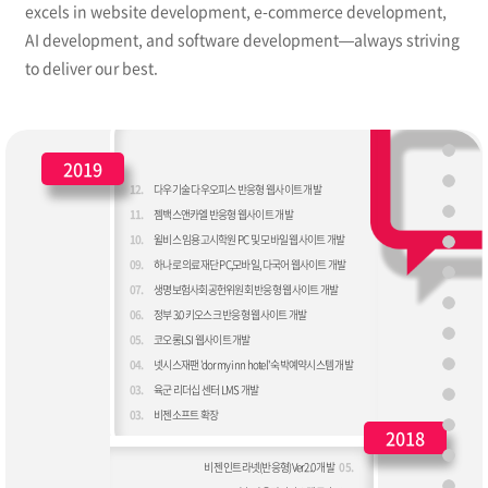
excels in website development, e-commerce development,
AI development, and software development—always striving
to deliver our best.
2019
12.
다우기술 다우오피스 반응형 웹사이트 개발
11.
젬백스앤카엘 반응형 웹사이트 개발
10.
윌비스 임용고시학원 PC 및 모바일 웹사이트 개발
09.
하나로 의료재단 PC,모바일, 다국어 웹사이트 개발
07.
생명보험사회공헌위원회 반응형 웹사이트 개발
06.
정부 3.0 키오스크 반응형 웹사이트 개발
05.
코오롱LSI 웹사이트 개발
04.
넷시스재팬 'dormy inn hotel' 숙박예약시스템 개발
03.
육군 리더십 센터 LMS 개발
03.
비젠소프트 확장
2018
비젠 인트라넷(반응형)Ver2.0 개발
05.