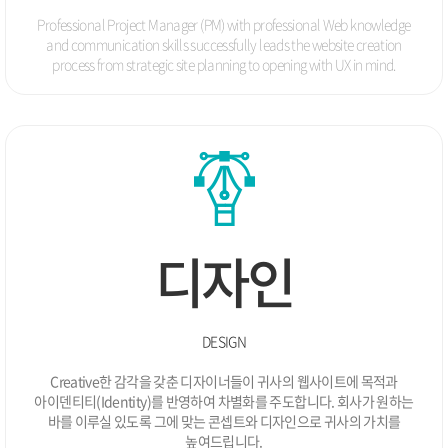
10.
회원권관리 솔루션 개발
Professional Project Manager (PM) with professional Web knowledge
10.
비젠메디컬 병•의원 전문 웹사이트 런칭
and
communication skills successfully leads the website creation
07.
e-learning 영업관리 시스템 개발
process from
strategic site planning to opening with UX in mind.
05.
스케줄 및 고객관리 시스템 개발
04.
USB 기반 보안관리 프로그램 UI디자인 개발
01.
프로젝트 스케줄 관리 시스템 개발
2006
전자금융솔루션 개발 및 서비스
12.
영화콘텐츠 B2B 온라인 배급 중개망 시스템
12.
축산 검사의뢰 및 관리시스템 개발
12.
웹로그 분석 솔루션 개발
12.
디자인
비젠메디컬 신규 브랜드 개발
10.
산학연 컨소시엄 모바일 추천 시스템 런칭
08.
멘토트라벨 솔루션 공급 전략 제휴
04.
DESIGN
콘크리트 압축강도 예상 시스템 개발
03.
비젠소프트 확장 이전
03.
2005
Creative한 감각을 갖춘 디자이너들이 귀사의 웹사이트에 목적과
아이덴티티(Identity)를 반영하여 차별화를 주도합니다. 회사가 원하는
12.
거주자우선주차 관리시스템 개발
바를 이루실
있도록 그에 맞는 콘셉트와 디자인으로 귀사의 가치를
12.
병•의원 전용 예약시스템 개발 / 병•의원 웹사이트 솔루
높여드립니다.
션 개발