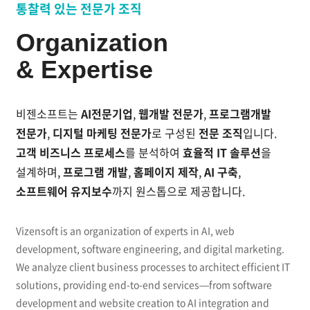
AI전문기업, 웹개발 전문가, 디지털 마케팅 전문가로 구
통찰력 있는 전문가 조직
2013
12.
소망교회 교적관리시스템 개발
Organization
11.
더라인성형외과 웹사이트 개발
10.
여행기쁨 가족여행사이트 개발
& Expertise
09.
유지보수관리 시스템 Ver 1.0 개발
08.
경희봄한의원 웹접근성 개발
07.
국립오페라단 웹사이트 리뉴얼 및 모바일웹 개발
비젠소프트는
AI전문기업
,
웹개발 전문가
,
프로그램개발
06.
SK에너지 SNS 통합 모바일웹서비스 개발
전문가
,
디지털 마케팅 전문가
로 구성된
전문 조직
입니다.
04.
처방전달 솔루션 Ver2.0 개발
고객 비즈니스 프로세스
를 분석하여
효율적 IT 솔루션
을
02.
병•의원 관리프로그램 Ver4.0 개발
2012
설계하며,
프로그램 개발
,
홈페이지 제작
,
AI 구축
,
소프트웨어 유지보수
까지 원스톱으로 제공합니다.
MBC미술센터 웹사이트 및 모바일웹사이트 개발
12.
티엘성형외과 웹사이트 개발
11.
코리아성형외과/피부센터/산부인과 웹사이트 개발
11.
Vizensoft is an organization of experts in AI, web
시안관리프로그램 Ver1.0 개발
08.
development, software engineering, and digital marketing.
닥터스칼프 웹사이트 개발
05.
We analyze client business processes to architect efficient IT
경희봄한의원 비만사이트 개발
04.
solutions, providing end-to-end services—from software
골드와이즈닥터스 전략적 제휴
03.
2011
development and website creation to AI integration and