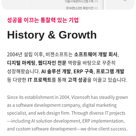
다솔 사육관리시스템 구축
04.
(주)비젠소프트 확장 이전
03.
2017
2004년 설립 이래 소프트웨어 개발, AI 솔루션을 통해
성공을 이끄는 통찰력 있는 기업
11.
에이스골프닷컴 웹사이트 리뉴얼
10.
꿈애하우징 웹사이트 리뉴얼
History & Growth
06.
영진닷컴 CBT 서비스
03.
유한화학 채용시스템
02.
웹로그분석 솔루션Ver4.0 개발
2004년 설립 이후, 비젠소프트는
소프트웨어 개발 회사
,
01.
병/의원 관리프로그램 Ver5.0 개발
디지털 마케팅
,
웹디자인 전문
역량을 바탕으로 꾸준히
2016
성장해왔습니다.
AI 솔루션 개발
,
ERP 구축
,
프로그램 개발
다우기술 다우오피스 반응형 웹사이트 개발
12.
등
다양한
IT 프로젝트
를 통해
고객 성공
을 이끌고 있습니다.
젬백스앤카엘 반응형 웹사이트 개발
11.
윌비스 임용고시학원 PC 및 모바일 웹사이트 개발
10.
하나로 의료재단 PC,모바일, 다국어 웹사이트 개발
09.
Since its establishment in 2004, Vizensoft has steadily grown
생명보험사회공헌위원회 반응형 웹사이트 개발
07.
as a software development company, digital marketing
정부 3.0 키오스크 반응형 웹사이트 개발
06.
specialist, and web design firm. Through diverse IT projects
코오롱LSI 웹사이트 개발
05.
—including AI solution development, ERP implementation,
넷시스재팬 'dormy inn hotel' 숙박예약시스템 개발
04.
and custom software development—we drive client success.
육군 리더십 센터 LMS 개발
03.
비젠소프트 확장
03.