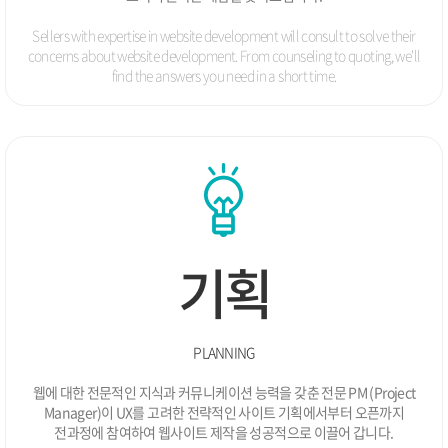
웹로그분석 솔루션 Ver2.0 개발
01.
2009
Sellers with expertise in website development will consult to solve
their
08.
해외자원개발진흥재단 BI 개발 / 웹사이트 개발
concerns about website development. From counseling to quoting, we'll
find the
answers you need in a short time.
07.
행정안전부 전자팸플릿 개발
05.
한국산업기술시험원 의료기기지원센터 웹사이트(웹접
근성) 개발
04.
영업관리솔루션 개발
03.
진주고려병원 웹사이트(웹접근성) 개발
02.
해외자원개발협회 웹사이트 개발
02.
예약솔루션 ASP서비스 진행
01.
(주)비젠소프트 웹사이트 리뉴얼
01.
경희봄한의원 네트워크 전략적 업무제휴
기획
2008
프로젝트관리 시스템 Ver1.2 출시
12.
웨딩사업 B2B / B2C 관리 프로그램 개발
11.
일본여행 포탈사이트 여행기쁨 구축 전략적 제휴
09.
PLANNING
제일모직 Conflictedtendency 쇼핑몰 개발
08.
웹에 대한 전문적인 지식과 커뮤니케이션 능력을 갖춘 전문 PM
(Project
한국건설연구원 복원생물관리 프로그램 개발
05.
Manager)이 UX를 고려한 전략적인 사이트 기획에서부터 오픈까지
대출관리 프로그램 개발
01.
전과정에 참여하여
웹사이트 제작을 성공적으로 이끌어 갑니다.
2007