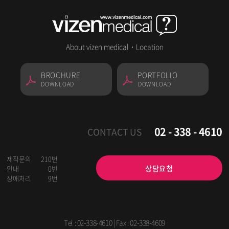
About vizen medical
·
Location
BROCHURE
PORTFOLIO
DOWNLOAD
DOWNLOAD
02 - 338 - 4610
CONTACT US
제작문의
210번
상담요청
안내
0번
장애처리
9번
Tel :
02-338-4610
| Fax : 02-338-4609