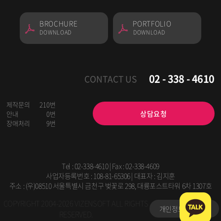
BROCHURE
PORTFOLIO
DOWNLOAD
DOWNLOAD
02 - 338 - 4610
CONTACT US
제작문의
210번
상담요청
안내
0번
장애처리
9번
Tel :
02-338-4610
| Fax : 02-338-4609
사업자등록번호 : 108-81-65306 | 대표자 : 김지훈
주소 : (우)08510 서울특별시 금천구 벚꽃로 298, 대륭포스트타워 6차 1307호
COPYRIGHT 2004-2026 VIZENSOFT ALL RIGHTS
개인정보처리방침
RESERVED.