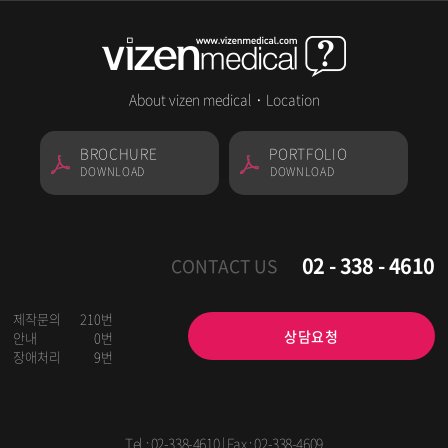
About vizen medical
·
Location
BROCHURE
PORTFOLIO
DOWNLOAD
DOWNLOAD
02 - 338 - 4610
CONTACT US
제작문의
210번
상담요청
안내
0번
장애처리
9번
Tel :
02-338-4610
| Fax : 02-338-4609